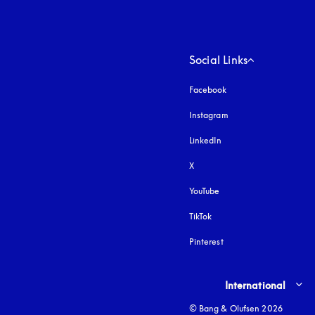
Social Links
Facebook
Instagram
apertura en una pest
LinkedIn
X
YouTube
apertura en una pestañ
TikTok
Pinterest
Select country and lang
International
© Bang & Olufsen 2026