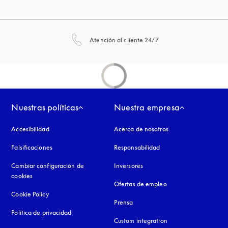
apertura en una pestañ
Atención al cliente 24/7
Nuestras políticas
Nuestra empresa
Accesibilidad
apertura en una pestaña nueva
Acerca de nosotros
Falsificaciones
apertura en una pestaña nueva
Responsabilidad
Cambiar configuración de
Inversores
cookies
Ofertas de empleo
Cookie Policy
apertura en una pestaña nueva
Prensa
Política de privacidad
apertura en una pestaña nueva
Custom integration