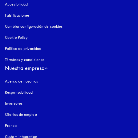
Accesibilidad
apertura en una pestaña nueva
Falsificaciones
apertura en una pestaña nueva
Cambiar configuración de cookies
Cookie Policy
apertura en una pestaña nueva
Política de privacidad
apertura en una pestaña nueva
Términos y condiciones
Nuestra empresa
Acerca de nosotros
Responsabilidad
Inversores
Ofertas de empleo
Prensa
Custom integration