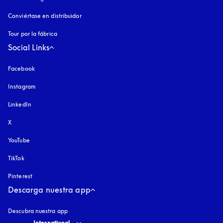
Conviértase en distribuidor
Tour por la fábrica
Social Links
Facebook
Instagram
apertura en una pestaña nueva
LinkedIn
X
YouTube
apertura en una pestaña nueva
TikTok
Pinterest
Descarga nuestra app
Descubra nuestra app
Select country and language
:
International