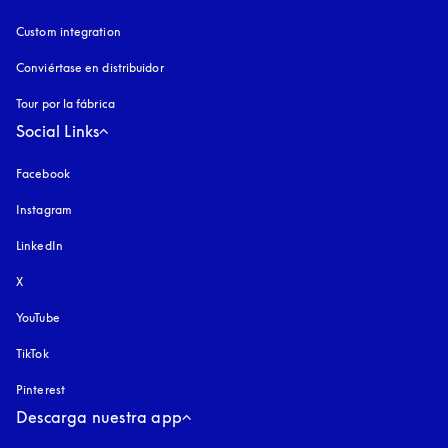
Custom integration
Conviértase en distribuidor
Tour por la fábrica
Social Links
Facebook
Instagram
apertura en una pestaña nueva
LinkedIn
X
YouTube
apertura en una pestaña nueva
TikTok
Pinterest
Descarga nuestra app