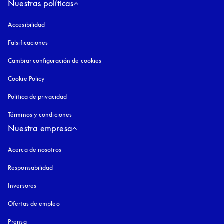
Nuestras políticas
Accesibilidad
apertura en una pestaña nueva
Falsificaciones
apertura en una pestaña nueva
Cambiar configuración de cookies
Cookie Policy
apertura en una pestaña nueva
Política de privacidad
apertura en una pestaña nueva
Términos y condiciones
Nuestra empresa
Acerca de nosotros
Responsabilidad
Inversores
Ofertas de empleo
Prensa