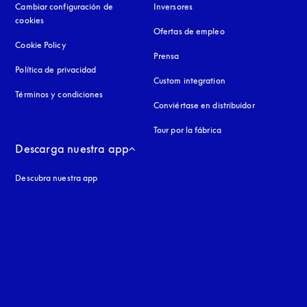
Cambiar configuración de
Inversores
cookies
Ofertas de empleo
Cookie Policy
apertura en una pestaña nueva
Prensa
Política de privacidad
apertura en una pestaña nueva
Custom integration
Términos y condiciones
Conviértase en distribuidor
Tour por la fábrica
Descarga nuestra app
Descubra nuestra app
aña nueva
a nueva