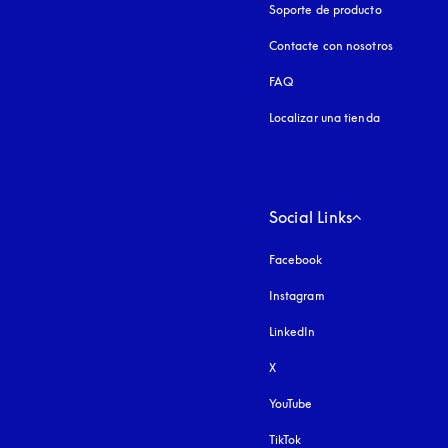
Soporte de producto
Contacte con nosotros
FAQ
Localizar una tienda
Social Links
Facebook
Instagram
apertura en una pest
LinkedIn
X
YouTube
apertura en una pestañ
TikTok