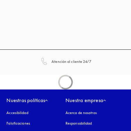
apertura en una pestañ
Atención al cliente 24/7
Nuestras políticas
Nuestra empresa
Accesibilidad
apertura en una pestaña nueva
Acerca de nosotros
Falsificaciones
apertura en una pestaña nueva
Responsabilidad