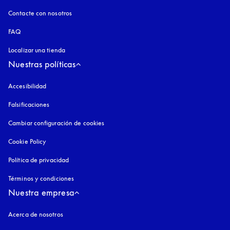
Contacte con nosotros
FAQ
Localizar una tienda
Nuestras políticas
Accesibilidad
apertura en una pestaña nueva
Falsificaciones
apertura en una pestaña nueva
Cambiar configuración de cookies
Cookie Policy
apertura en una pestaña nueva
Política de privacidad
apertura en una pestaña nueva
Términos y condiciones
Nuestra empresa
Acerca de nosotros