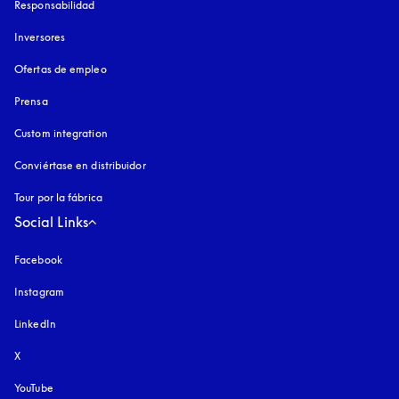
Responsabilidad
Inversores
Ofertas de empleo
Prensa
Custom integration
Conviértase en distribuidor
Tour por la fábrica
Social Links
Facebook
Instagram
apertura en una pestaña nueva
LinkedIn
X
YouTube
apertura en una pestaña nueva