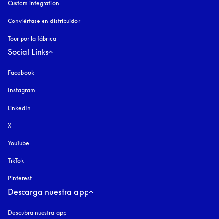
Custom integration
Conviértase en distribuidor
Tour por la fábrica
Social Links
Facebook
Instagram
apertura en una pestaña nueva
LinkedIn
X
YouTube
apertura en una pestaña nueva
TikTok
Pinterest
Descarga nuestra app
Descubra nuestra app