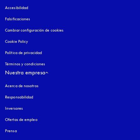
Accesibilidad
apertura en una pestaña nueva
Falsificaciones
apertura en una pestaña nueva
Cambiar configuración de cookies
Cookie Policy
apertura en una pestaña nueva
Política de privacidad
apertura en una pestaña nueva
Términos y condiciones
Nuestra empresa
Acerca de nosotros
Responsabilidad
Inversores
Ofertas de empleo
Prensa