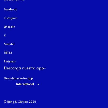
Facebook
Instagram
apertura en una pestaña nueva
LinkedIn
X
YouTube
apertura en una pestaña nueva
TikTok
Pinterest
Descarga nuestra app
Descubra nuestra app
Select country and language
:
International
© Bang & Olufsen 2026