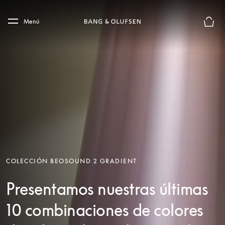
Skip to main content
Skip to main footer
Menú
El mod
COLECCIÓN BEOSOUND 2 GRADIENT
Presentamos nuestras últimas
10 combinaciones de colores