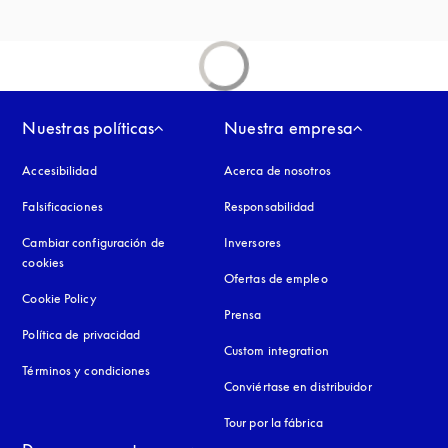
Nuestras políticas
Nuestra empresa
Accesibilidad
apertura en una pestaña nueva
Acerca de nosotros
Falsificaciones
apertura en una pestaña nueva
Responsabilidad
Cambiar configuración de
Inversores
cookies
Ofertas de empleo
Cookie Policy
apertura en una pestaña nueva
Prensa
Política de privacidad
apertura en una pestaña nueva
Custom integration
Términos y condiciones
Conviértase en distribuidor
Tour por la fábrica