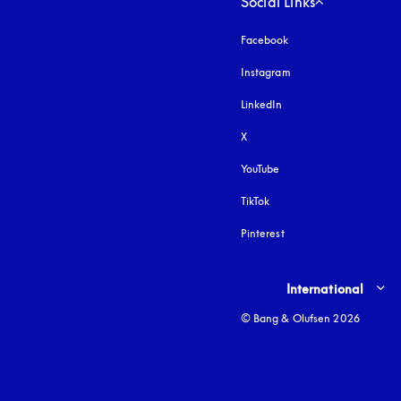
Social Links
Facebook
Instagram
apertura en una pest
LinkedIn
X
YouTube
apertura en una pestañ
TikTok
Pinterest
Select country and lang
International
© Bang & Olufsen 2026