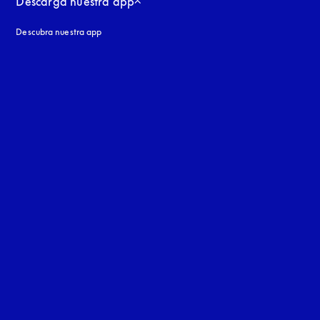
Descarga nuestra app
Descubra nuestra app
aña nueva
a nueva
uage
: