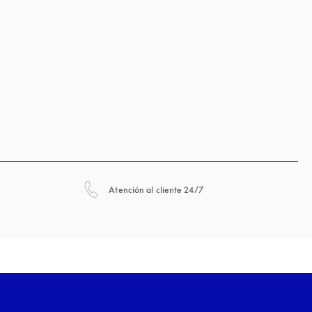
aña nueva
apertura en una pestaña nu
Atención al cliente 24/7