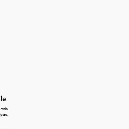
le
rado, 
dura.