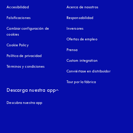
Accesibilidad
apertura en una pestaña nueva
Acerca de nosotros
Falsificaciones
apertura en una pestaña nueva
Responsabilidad
Cambiar configuración de
Inversores
cookies
Ofertas de empleo
Cookie Policy
apertura en una pestaña nueva
Prensa
Política de privacidad
apertura en una pestaña nueva
Custom integration
Términos y condiciones
Conviértase en distribuidor
Tour por la fábrica
Descarga nuestra app
Descubra nuestra app
aña nueva