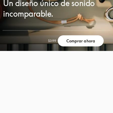
Un diseño único de sonido
incomparable.
Comprar ahora
$399
DESPLÁCESE
DESPLÁCESE
PARA
PARA
DESCUBRIR
DESCUBRIR