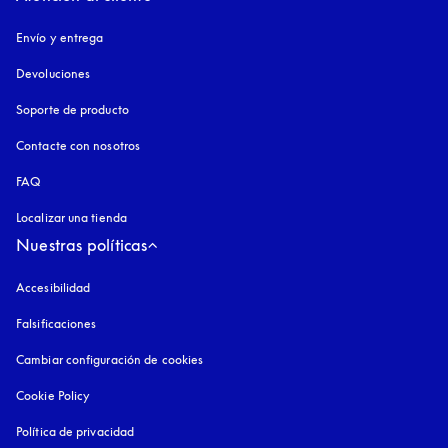
Envío y entrega
Devoluciones
Soporte de producto
Contacte con nosotros
FAQ
Localizar una tienda
Nuestras políticas
Accesibilidad
apertura en una pestaña nueva
Falsificaciones
apertura en una pestaña nueva
Cambiar configuración de cookies
Cookie Policy
apertura en una pestaña nueva
Política de privacidad
apertura en una pestaña nueva