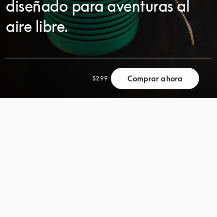
diseñado para aventuras al
aire libre.
Comprar ahora
$299
DESPLÁCESE
DESPLÁCESE
PARA
PARA
DESCUBRIR
DESCUBRIR