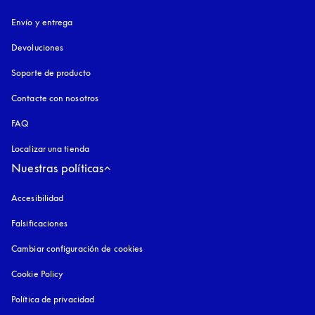
Envío y entrega
Devoluciones
Soporte de producto
Contacte con nosotros
FAQ
Localizar una tienda
Nuestras políticas
Accesibilidad
apertura en una pestaña nueva
Falsificaciones
apertura en una pestaña nueva
Cambiar configuración de cookies
Cookie Policy
apertura en una pestaña nueva
Política de privacidad
apertura en una pestaña nueva