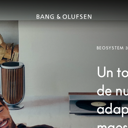
BEOSYSTEM 
Un to
de n
adap
maest