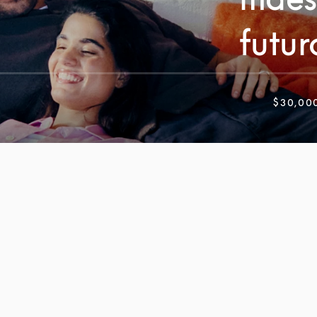
futur
$30,00