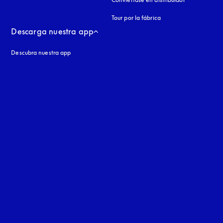
Tour por la fábrica
Descarga nuestra app
Descubra nuestra app
aña nueva
a nueva
uage
: