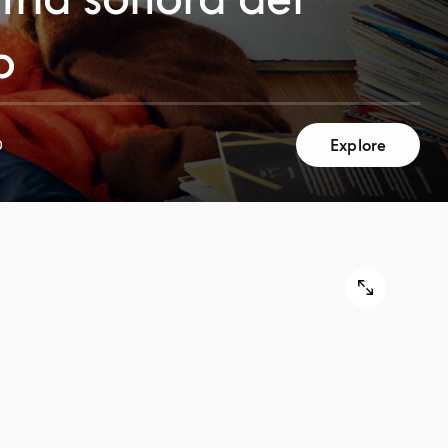
o
Explore
0