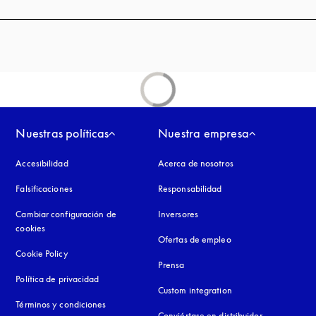
Nuestras políticas
Nuestra empresa
Accesibilidad
apertura en una pestaña nueva
Acerca de nosotros
Falsificaciones
apertura en una pestaña nueva
Responsabilidad
Cambiar configuración de
Inversores
cookies
Ofertas de empleo
Cookie Policy
apertura en una pestaña nueva
Prensa
Política de privacidad
apertura en una pestaña nueva
Custom integration
Términos y condiciones
Conviértase en distribuidor