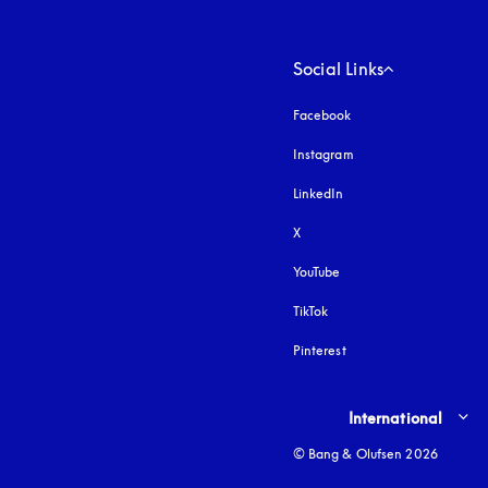
Social Links
Facebook
Instagram
apertura en una pest
LinkedIn
X
YouTube
apertura en una pestañ
TikTok
Pinterest
Select country and lang
International
© Bang & Olufsen 2026