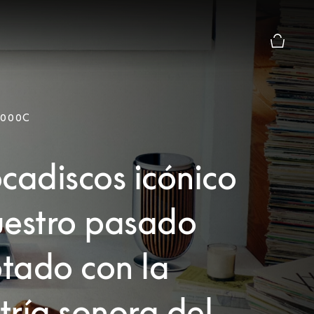
El modo 
3000C
cadiscos icónico
uestro pasado
tado con la
ría sonora del