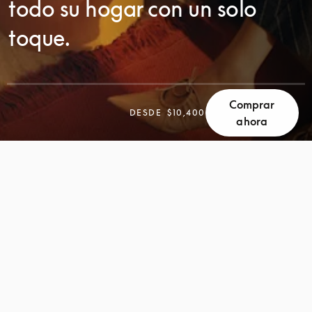
todo su hogar con un solo
toque.
Comprar
DESDE
$10,400
ahora
DESPLÁCESE
DESPLÁCESE
PARA
PARA
DESCUBRIR
DESCUBRIR