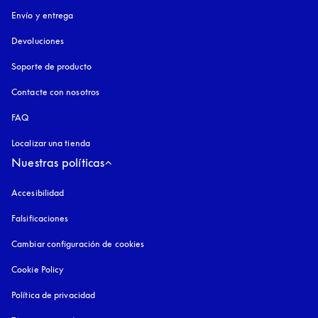
Envío y entrega
Devoluciones
Soporte de producto
Contacte con nosotros
FAQ
Localizar una tienda
Nuestras políticas
Accesibilidad
apertura en una pestaña nueva
Falsificaciones
apertura en una pestaña nueva
Cambiar configuración de cookies
Cookie Policy
apertura en una pestaña nueva
Política de privacidad
apertura en una pestaña nueva