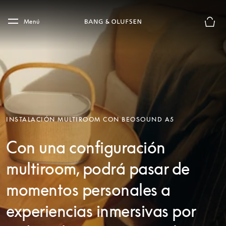
Skip to main content
Skip to main footer
Menú
El mod
INSTALACIÓN MULTIROOM CON BEOSOUND A5
Con una configuración
multiroom, podrá pasar de
momentos personales a
experiencias inmersivas por