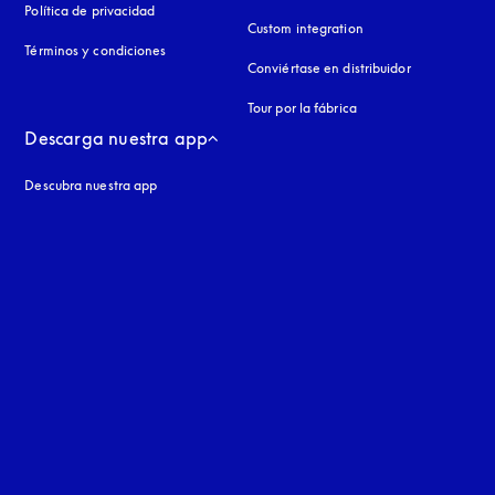
Política de privacidad
apertura en una pestaña nueva
Custom integration
Términos y condiciones
Conviértase en distribuidor
Tour por la fábrica
Descarga nuestra app
Descubra nuestra app
aña nueva
a nueva
uage
: