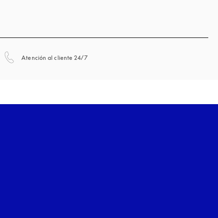
apertura en una pestaña nueva
Atención al cliente 24/7