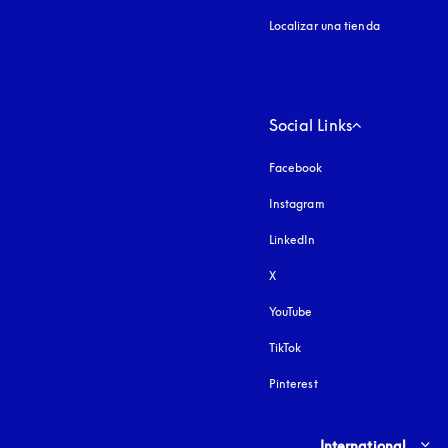
Localizar una tienda
Social Links
Facebook
Instagram
apertura en una pest
LinkedIn
X
YouTube
apertura en una pestañ
TikTok
Pinterest
Select country and lang
International