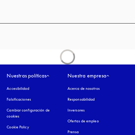
Nuestras políticas
Nuestra empresa
Accesibilidad
apertura en una pestaña nueva
Acerca de nosotros
Falsificaciones
apertura en una pestaña nueva
Responsabilidad
Cambiar configuración de
Inversores
cookies
Ofertas de empleo
Cookie Policy
apertura en una pestaña nueva
Prensa