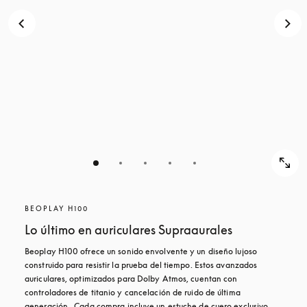
BEOPLAY H100
Lo último en auriculares Supraaurales
Beoplay H100 ofrece un sonido envolvente y un diseño lujoso 
construido para resistir la prueba del tiempo. Estos avanzados 
auriculares, optimizados para Dolby Atmos, cuentan con 
controladores de titanio y cancelación de ruido de última 
generación.  Cada compra incluye un estuche de cuero exclusivo 