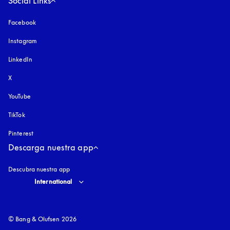
Social Links
Facebook
Instagram
apertura en una pestaña nueva
LinkedIn
X
YouTube
apertura en una pestaña nueva
TikTok
Pinterest
Descarga nuestra app
Descubra nuestra app
Select country and language
:
International
© Bang & Olufsen 2026