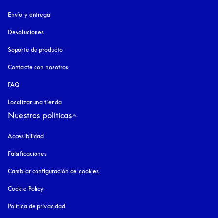
Envío y entrega
Devoluciones
Soporte de producto
Contacte con nosotros
FAQ
Localizar una tienda
Nuestras políticas
Accesibilidad
apertura en una pestaña nueva
Falsificaciones
apertura en una pestaña nueva
Cambiar configuración de cookies
Cookie Policy
apertura en una pestaña nueva
Política de privacidad
apertura en una pestaña nueva