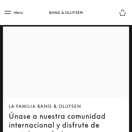
Skip to main content
Skip to main footer
Menú
El mod
LA FAMILIA BANG & OLUFSEN
Únase a nuestra comunidad
internacional y disfrute de