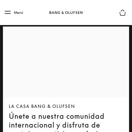
Skip to main content
Skip to main footer
Menú
El mod
LA CASA BANG & OLUFSEN
Únete a nuestra comunidad
internacional y disfruta de