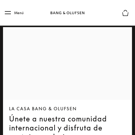
Skip to main content
Skip to main footer
Menú
El mod
LA CASA BANG & OLUFSEN
Únete a nuestra comunidad
internacional y disfruta de