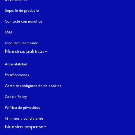
Soporte de producto
Contacte con nosotros
FAQ
Localizar una tienda
Nuestras políticas
Accesibilidad
apertura en una pestaña nueva
Falsificaciones
apertura en una pestaña nueva
Cambiar configuración de cookies
Cookie Policy
apertura en una pestaña nueva
Política de privacidad
apertura en una pestaña nueva
Términos y condiciones
Nuestra empresa