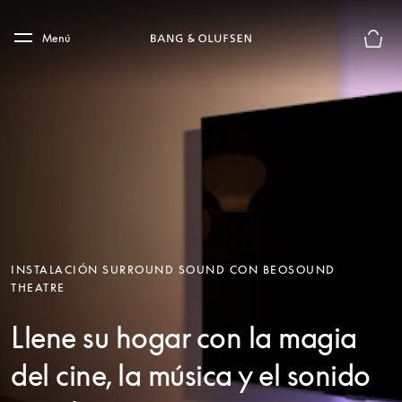
Skip to main content
Skip to main footer
Menú
El mod
INSTALACIÓN SURROUND SOUND CON BEOSOUND
THEATRE
Llene su hogar con la magia
del cine, la música y el sonido