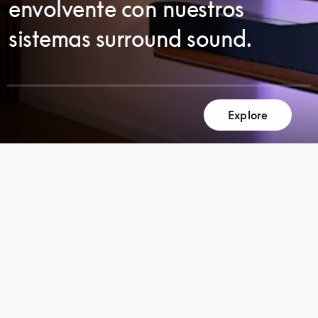
envolvente con nuestros
sistemas surround sound.
Explore
DESPLÁCESE
DESPLÁCESE
PARA
PARA
DESCUBRIR
DESCUBRIR