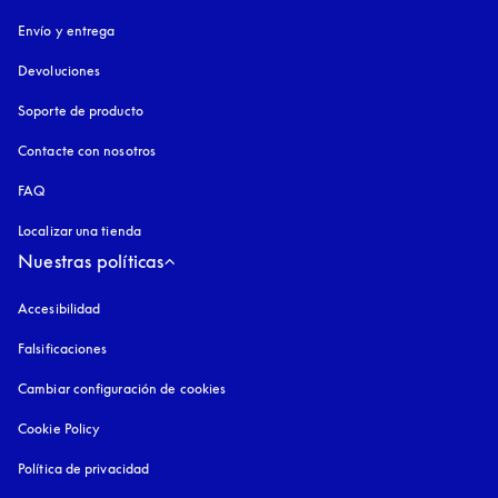
Envío y entrega
Devoluciones
Soporte de producto
Contacte con nosotros
FAQ
Localizar una tienda
Nuestras políticas
Accesibilidad
apertura en una pestaña nueva
Falsificaciones
apertura en una pestaña nueva
Cambiar configuración de cookies
Cookie Policy
apertura en una pestaña nueva
Política de privacidad
apertura en una pestaña nueva