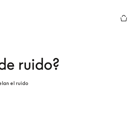
El modo 
de ruido?
lan el ruido 