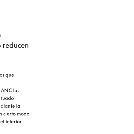
n
o reducen
os que 
 ANC las 
ituado 
diante la 
n cierto modo 
l interior 