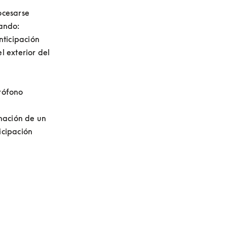
cesarse 
ando:

ticipación 
 exterior del 
rófono 
nación de un 
cipación 