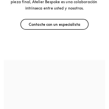
pieza final, Atelier Bespoke es una colaboración 
intrínseca entre usted y nosotros.
Contacte con un especialista
Beolab 28
Personalice su Beolab 28 eligiendo el color y el 
acabado del cuerpo de aluminio del altavoz, así como 
la madera y la tela de la cubierta exterior, y el tejido 
de la cubierta interior.
Beovision Harmony