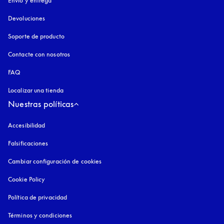
Envío y entrega
Devoluciones
Soporte de producto
Contacte con nosotros
FAQ
Localizar una tienda
Nuestras políticas
Accesibilidad
apertura en una pestaña nueva
Falsificaciones
apertura en una pestaña nueva
Cambiar configuración de cookies
Cookie Policy
apertura en una pestaña nueva
Política de privacidad
apertura en una pestaña nueva
Términos y condiciones