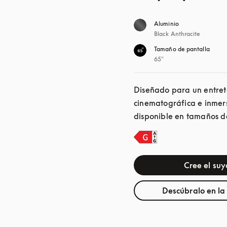
Aluminio
Black Anthracite
Tamaño de pantalla
65"
Diseñado para un entrete
cinematográfica e inmers
disponible en tamaños de
Cree el suy
Descúbralo en la