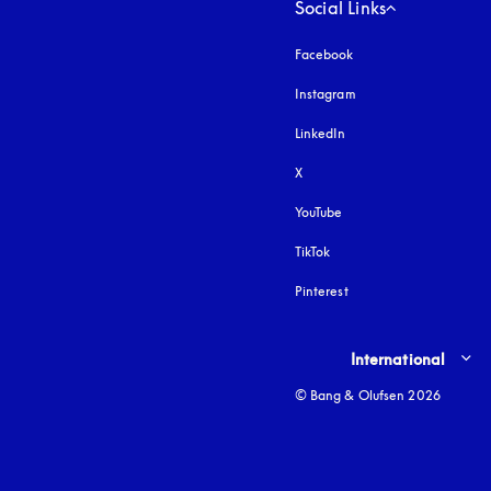
Social Links
Facebook
Instagram
apertura en una pest
LinkedIn
X
YouTube
apertura en una pestañ
TikTok
Pinterest
Select country and lang
International
© Bang & Olufsen 2026