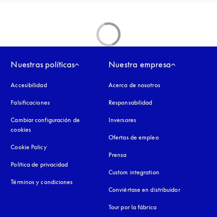
Nuestras políticas
Nuestra empresa
Accesibilidad
apertura en una pestaña nueva
Acerca de nosotros
Falsificaciones
apertura en una pestaña nueva
Responsabilidad
Cambiar configuración de
Inversores
cookies
Ofertas de empleo
Cookie Policy
apertura en una pestaña nueva
Prensa
Política de privacidad
apertura en una pestaña nueva
Custom integration
Términos y condiciones
Conviértase en distribuidor
Tour por la fábrica