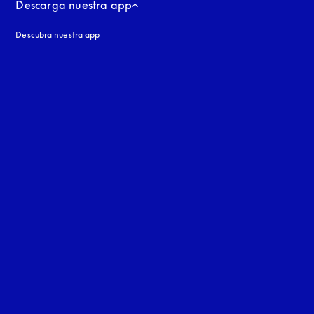
Descarga nuestra app
Descubra nuestra app
aña nueva
a nueva
uage
: