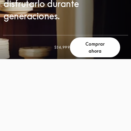
disfrutarlo durante
generaciones.
Comprar
$36,999
ahora
DESPLÁCESE
DESPLÁCESE
PARA
PARA
DESCUBRIR
DESCUBRIR