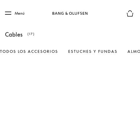
Skip to main content
Skip to main footer
Menú
El mod
Cables
(17)
TODOS LOS ACCESORIOS
ESTUCHES Y FUNDAS
ALMO