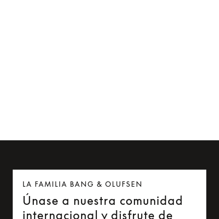
Clip de cable para Beoplay H5 y Beoplay E6
15 €
LA FAMILIA BANG & OLUFSEN
Únase a nuestra comunidad
internacional y disfrute de