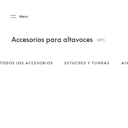
Skip to main content
Skip to main footer
Menú
Accesorios para altavoces
(37)
TODOS LOS ACCESORIOS
ESTUCHES Y FUNDAS
AL