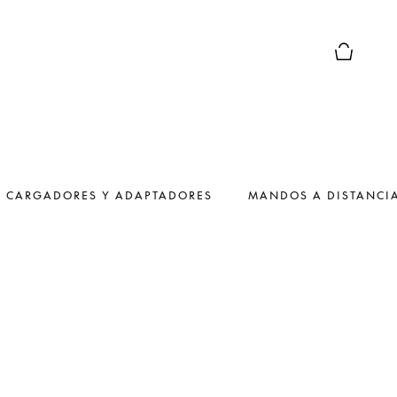
El modo d
CARGADORES Y ADAPTADORES
MANDOS A DISTANCI