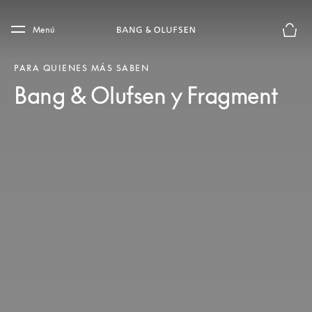
Skip to main content
Skip to main footer
Menú
El mod
PARA QUIENES MÁS SABEN
Bang & Olufsen y Fragment