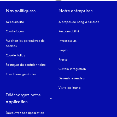
Nos politiques
Notre entreprise
Accessibilité
s’ouvre dans un nouvel onglet
À propos de Bang & Olufsen
Contrefaçon
s’ouvre dans un nouvel onglet
Responsabilité
Modifier les paramètres de
Investisseurs
cookies
Emploi
Cookie Policy
s’ouvre dans un nouvel onglet
Presse
Politiques de confidentialité
s’ouvre dans un nouvel onglet
Custom integration
Conditions générales
Devenir revendeur
Visite de l'usine
Téléchargez notre 
application
Découvrez nos application
 onglet