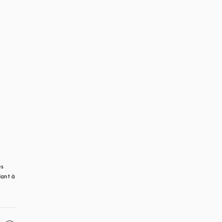
s 
ant à 