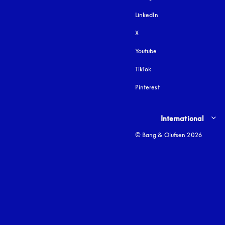
LinkedIn
X
Youtube
s’ouvre dans un nouvel o
TikTok
Pinterest
Select country and lang
International
© Bang & Olufsen 2026