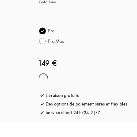
Gold Tone
Pro
Pro Max
149 €
Livraison gratuite
s’ouvre dans un nouvel onglet
Des options de paiement sûres et flexibles
s’ou
Service client 24 h/24, 7 j/7
s’ouvre dans un no