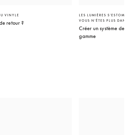
DU VINYLE
LES LUMIÈRES S'ESTOMPENT
VOUS N’ÊTES PLUS DANS V
 de retour ?
Créer un système de ho
gamme