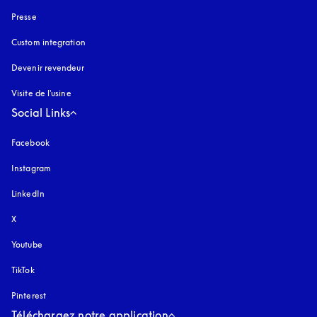
Presse
Custom integration
Devenir revendeur
Visite de l'usine
Social Links
Facebook
Instagram
s’ouvre dans un nouvel onglet
LinkedIn
X
Youtube
s’ouvre dans un nouvel onglet
TikTok
Pinterest
Téléchargez notre application