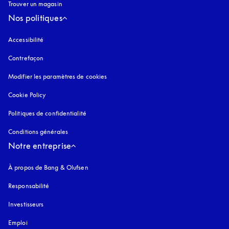
Trouver un magasin
Nos politiques
Accessibilité
s’ouvre dans un nouvel onglet
Contrefaçon
s’ouvre dans un nouvel onglet
Modifier les paramètres de cookies
Cookie Policy
s’ouvre dans un nouvel onglet
Politiques de confidentialité
s’ouvre dans un nouvel onglet
Conditions générales
Notre entreprise
À propos de Bang & Olufsen
Responsabilité
Investisseurs
Emploi