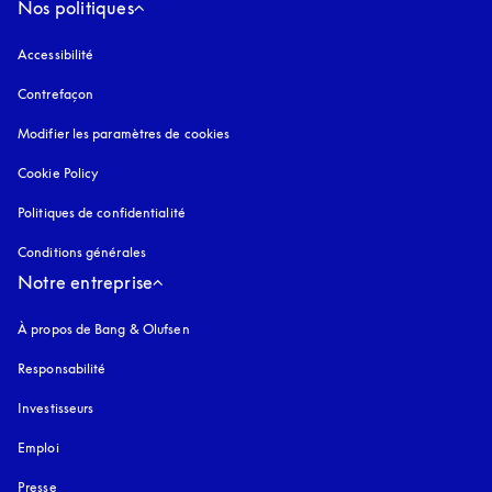
Nos politiques
Accessibilité
s’ouvre dans un nouvel onglet
Contrefaçon
s’ouvre dans un nouvel onglet
Modifier les paramètres de cookies
Cookie Policy
s’ouvre dans un nouvel onglet
Politiques de confidentialité
s’ouvre dans un nouvel onglet
Conditions générales
Notre entreprise
À propos de Bang & Olufsen
Responsabilité
Investisseurs
Emploi
Presse