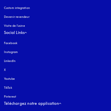
Custom integration
Devenir revendeur
Visite de l'usine
Social Links
Facebook
Instagram
s’ouvre dans un nouvel onglet
LinkedIn
X
Youtube
s’ouvre dans un nouvel onglet
TikTok
Pinterest
Téléchargez notre application