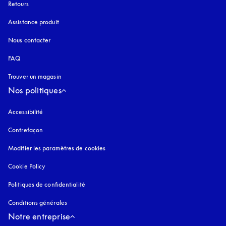
Retours
Assistance produit
Nous contacter
FAQ
Trouver un magasin
Nos politiques
Accessibilité
s’ouvre dans un nouvel onglet
Contrefaçon
s’ouvre dans un nouvel onglet
Modifier les paramètres de cookies
Cookie Policy
s’ouvre dans un nouvel onglet
Politiques de confidentialité
s’ouvre dans un nouvel onglet
Conditions générales
Notre entreprise