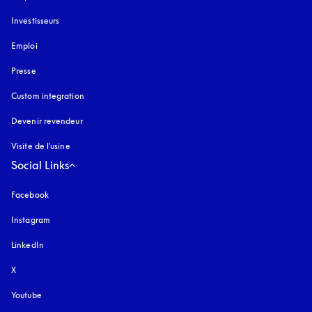
Investisseurs
Emploi
Presse
Custom integration
Devenir revendeur
Visite de l'usine
Social Links
Facebook
Instagram
s’ouvre dans un nouvel onglet
LinkedIn
X
Youtube
s’ouvre dans un nouvel onglet