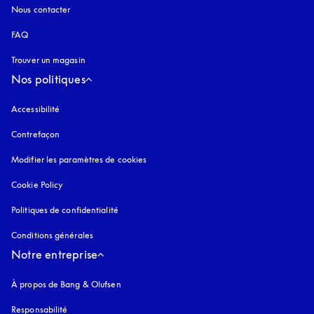
Nous contacter
FAQ
Trouver un magasin
Nos politiques
Accessibilité
s’ouvre dans un nouvel onglet
Contrefaçon
s’ouvre dans un nouvel onglet
Modifier les paramètres de cookies
Cookie Policy
s’ouvre dans un nouvel onglet
Politiques de confidentialité
s’ouvre dans un nouvel onglet
Conditions générales
Notre entreprise
À propos de Bang & Olufsen
Responsabilité