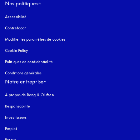
Nos politiques
Accessibilité
s’ouvre dans un nouvel onglet
Contrefaçon
s’ouvre dans un nouvel onglet
Modifier les paramètres de cookies
Cookie Policy
s’ouvre dans un nouvel onglet
Politiques de confidentialité
s’ouvre dans un nouvel onglet
Conditions générales
Notre entreprise
À propos de Bang & Olufsen
Responsabilité
Investisseurs
Emploi
Presse