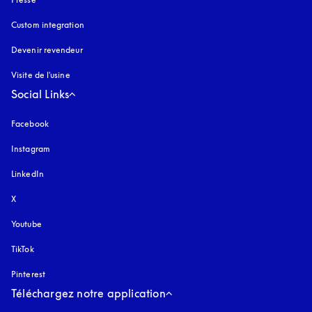
Custom integration
Devenir revendeur
Visite de l'usine
Social Links
Facebook
Instagram
s’ouvre dans un nouvel onglet
LinkedIn
X
Youtube
s’ouvre dans un nouvel onglet
TikTok
Pinterest
Téléchargez notre application