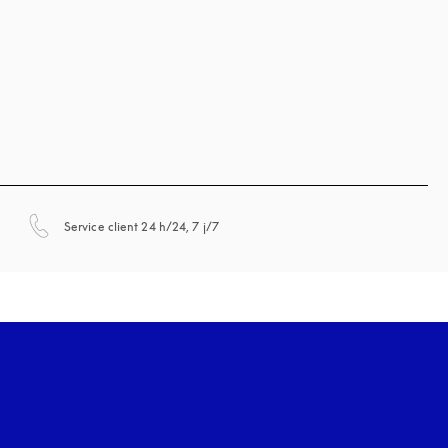
s’ouvre dans un nouvel onglet
Service client 24 h/24, 7 j/7