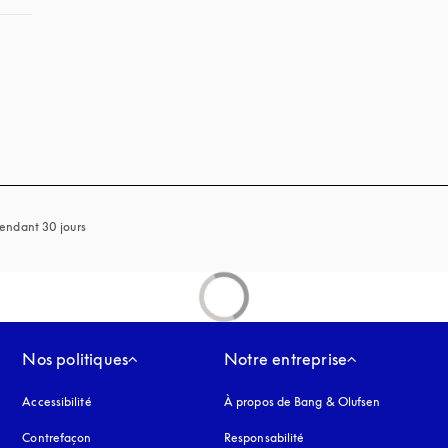
s’ouvre dans un nouvel onglet
endant 30 jours
Nos politiques
Notre entreprise
Accessibilité
s’ouvre dans un nouvel onglet
À propos de Bang & Olufsen
Contrefaçon
s’ouvre dans un nouvel onglet
Responsabilité