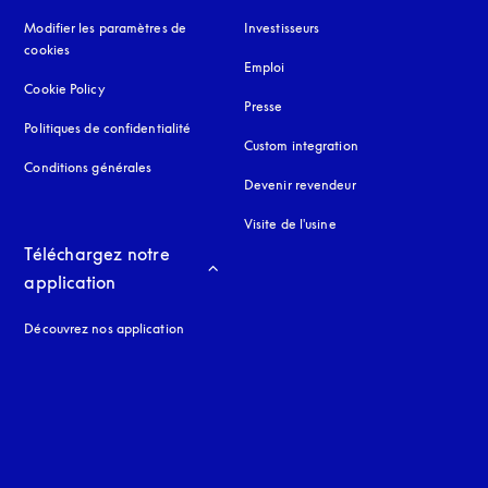
Modifier les paramètres de
Investisseurs
cookies
Emploi
Cookie Policy
s’ouvre dans un nouvel onglet
Presse
Politiques de confidentialité
s’ouvre dans un nouvel onglet
Custom integration
Conditions générales
Devenir revendeur
Visite de l'usine
Téléchargez notre 
application
Découvrez nos application
 onglet
nglet