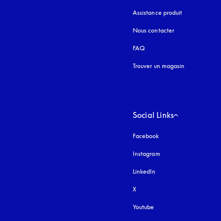
Assistance produit
Nous contacter
FAQ
Trouver un magasin
Social Links
Facebook
Instagram
s’ouvre dans un nouvel
LinkedIn
X
Youtube
s’ouvre dans un nouvel o