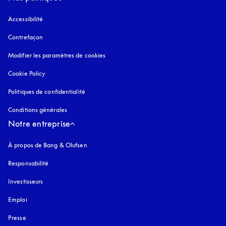
Accessibilité
s’ouvre dans un nouvel onglet
Contrefaçon
s’ouvre dans un nouvel onglet
Modifier les paramètres de cookies
Cookie Policy
s’ouvre dans un nouvel onglet
Politiques de confidentialité
s’ouvre dans un nouvel onglet
Conditions générales
Notre entreprise
À propos de Bang & Olufsen
Responsabilité
Investisseurs
Emploi
Presse