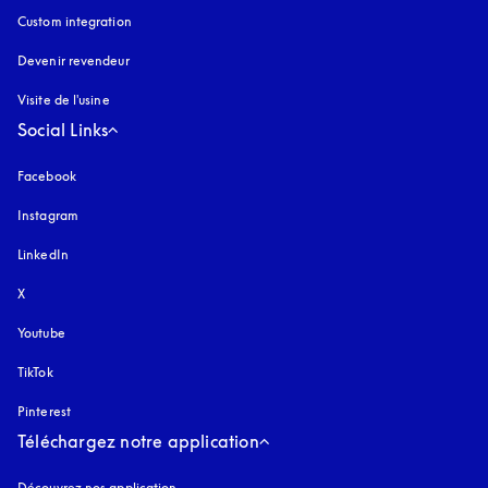
Custom integration
Devenir revendeur
Visite de l'usine
Social Links
Facebook
Instagram
s’ouvre dans un nouvel onglet
LinkedIn
X
Youtube
s’ouvre dans un nouvel onglet
TikTok
Pinterest
Téléchargez notre application
Découvrez nos application