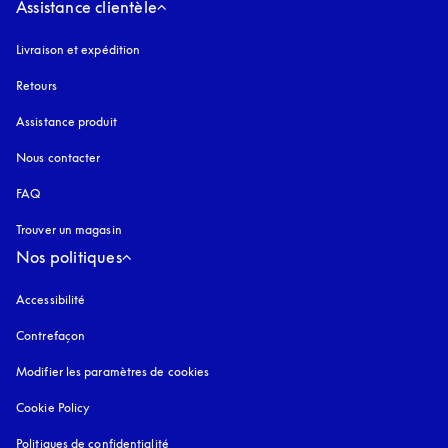
Assistance clientèle
Livraison et expédition
Retours
Assistance produit
Nous contacter
FAQ
Trouver un magasin
Nos politiques
Accessibilité
s’ouvre dans un nouvel onglet
Contrefaçon
s’ouvre dans un nouvel onglet
Modifier les paramètres de cookies
Cookie Policy
s’ouvre dans un nouvel onglet
Politiques de confidentialité
s’ouvre dans un nouvel onglet