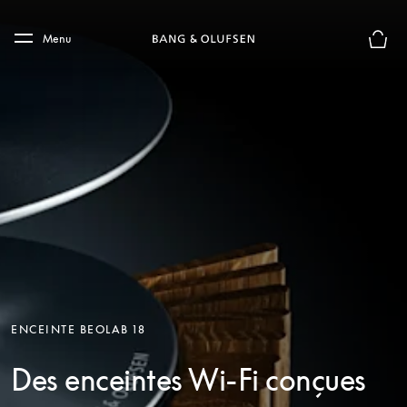
Skip to main content
Skip to main footer
Menu
Le mod
ENCEINTE BEOLAB 18
Des enceintes Wi-Fi conçues