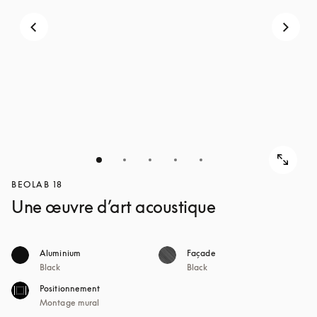
POUR
DÉCOUVRIR
DÉCOUVRIR
BEOLAB 18
Une œuvre d’art acoustique
Aluminium
Façade
Black
Black
Positionnement
Montage mural