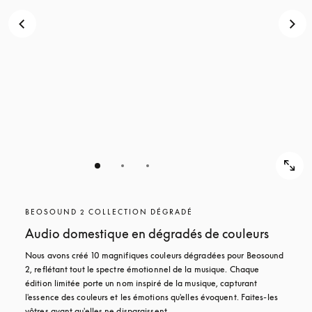
POUR
DÉCOUVRIR
DÉCOUVRIR
BEOSOUND 2 COLLECTION DÉGRADÉ
Audio domestique en dégradés de couleurs
Nous avons créé 10 magnifiques couleurs dégradées pour Beosound 
2, reflétant tout le spectre émotionnel de la musique. Chaque 
édition limitée porte un nom inspiré de la musique, capturant 
l'essence des couleurs et les émotions qu'elles évoquent. Faites-les 
vôtres avant qu'elles ne disparaissent.