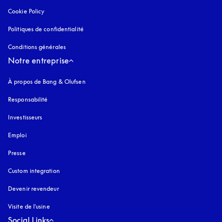
Cookie Policy
s’ouvre dans un nouvel onglet
Politiques de confidentialité
s’ouvre dans un nouvel onglet
Conditions générales
Notre entreprise
À propos de Bang & Olufsen
Responsabilité
Investisseurs
Emploi
Presse
Custom integration
Devenir revendeur
Visite de l'usine
Social Links