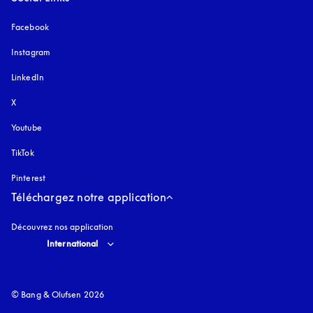
Facebook
Instagram
s’ouvre dans un nouvel onglet
LinkedIn
X
Youtube
s’ouvre dans un nouvel onglet
TikTok
Pinterest
Téléchargez notre application
Découvrez nos application
Select country and language
:
International
© Bang & Olufsen 2026