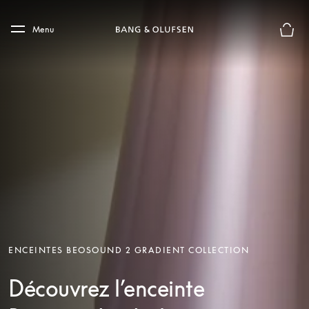
Skip to main content
Skip to main footer
Menu
Le mod
ENCEINTES BEOSOUND 2 GRADIENT COLLECTION
Découvrez l’enceinte