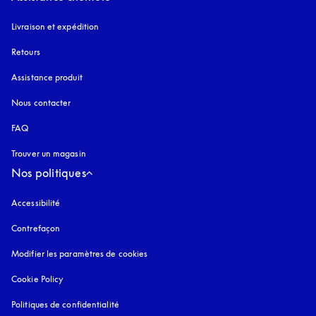
Livraison et expédition
Retours
Assistance produit
Nous contacter
FAQ
Trouver un magasin
Nos politiques
Accessibilité
s’ouvre dans un nouvel onglet
Contrefaçon
s’ouvre dans un nouvel onglet
Modifier les paramètres de cookies
Cookie Policy
s’ouvre dans un nouvel onglet
Politiques de confidentialité
s’ouvre dans un nouvel onglet