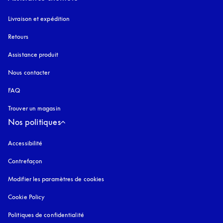
Livraison et expédition
Retours
Assistance produit
Nous contacter
FAQ
Trouver un magasin
Nos politiques
Accessibilité
s’ouvre dans un nouvel onglet
Contrefaçon
s’ouvre dans un nouvel onglet
Modifier les paramètres de cookies
Cookie Policy
s’ouvre dans un nouvel onglet
Politiques de confidentialité
s’ouvre dans un nouvel onglet