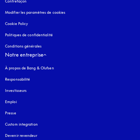
Contrefaçon
s’ouvre dans un nouvel onglet
Modifier les paramètres de cookies
Cookie Policy
s’ouvre dans un nouvel onglet
Politiques de confidentialité
s’ouvre dans un nouvel onglet
Conditions générales
Notre entreprise
À propos de Bang & Olufsen
Responsabilité
Investisseurs
Emploi
Presse
Custom integration
Devenir revendeur