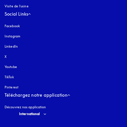
Visite de l'usine
Social Links
Facebook
Instagram
s’ouvre dans un nouvel onglet
LinkedIn
X
Youtube
s’ouvre dans un nouvel onglet
TikTok
Pinterest
Téléchargez notre application
Découvrez nos application
Select country and language
:
International