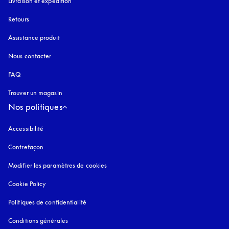
Livraison et expédition
Retours
Assistance produit
Nous contacter
FAQ
Trouver un magasin
Nos politiques
Accessibilité
s’ouvre dans un nouvel onglet
Contrefaçon
s’ouvre dans un nouvel onglet
Modifier les paramètres de cookies
Cookie Policy
s’ouvre dans un nouvel onglet
Politiques de confidentialité
s’ouvre dans un nouvel onglet
Conditions générales