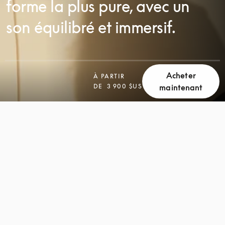
forme la plus pure, avec un
son équilibré et immersif.
Acheter
À PARTIR
DE
3 900 $US
maintenant
FAITES
FAITES
DÉFILER
DÉFILER
LA
LA
PAGE
PAGE
POUR