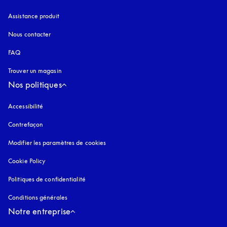
Assistance produit
Nous contacter
FAQ
Trouver un magasin
Nos politiques
Accessibilité
s’ouvre dans un nouvel onglet
Contrefaçon
s’ouvre dans un nouvel onglet
Modifier les paramètres de cookies
Cookie Policy
s’ouvre dans un nouvel onglet
Politiques de confidentialité
s’ouvre dans un nouvel onglet
Conditions générales
Notre entreprise