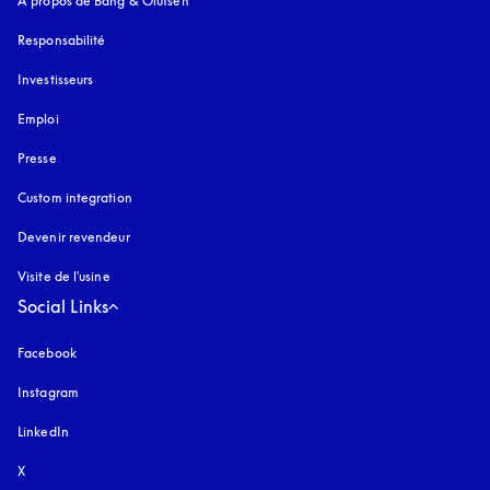
À propos de Bang & Olufsen
Responsabilité
Investisseurs
Emploi
Presse
Custom integration
Devenir revendeur
Visite de l'usine
Social Links
Facebook
Instagram
s’ouvre dans un nouvel onglet
LinkedIn
X