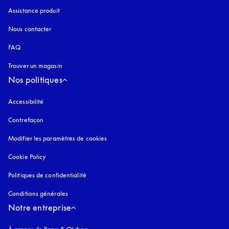
Assistance produit
Nous contacter
FAQ
Trouver un magasin
Nos politiques
Accessibilité
s’ouvre dans un nouvel onglet
Contrefaçon
s’ouvre dans un nouvel onglet
Modifier les paramètres de cookies
Cookie Policy
s’ouvre dans un nouvel onglet
Politiques de confidentialité
s’ouvre dans un nouvel onglet
Conditions générales
Notre entreprise