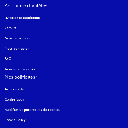
Assistance clientèle
Livraison et expédition
Retours
Assistance produit
Nous contacter
FAQ
Trouver un magasin
Nos politiques
Accessibilité
s’ouvre dans un nouvel onglet
Contrefaçon
s’ouvre dans un nouvel onglet
Modifier les paramètres de cookies
Cookie Policy
s’ouvre dans un nouvel onglet