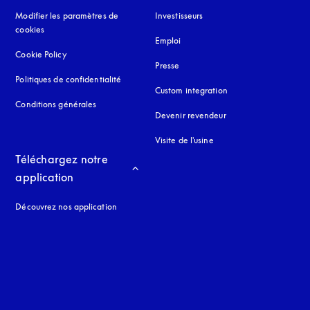
Modifier les paramètres de
Investisseurs
cookies
Emploi
Cookie Policy
s’ouvre dans un nouvel onglet
Presse
Politiques de confidentialité
s’ouvre dans un nouvel onglet
Custom integration
Conditions générales
Devenir revendeur
Visite de l'usine
Téléchargez notre 
application
Découvrez nos application
 onglet
nglet