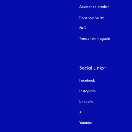
Assistance produit
Nous contacter
FAQ
Trouver un magasin
Social Links
Facebook
Instagram
s’ouvre dans un nouvel
LinkedIn
X
Youtube
s’ouvre dans un nouvel o