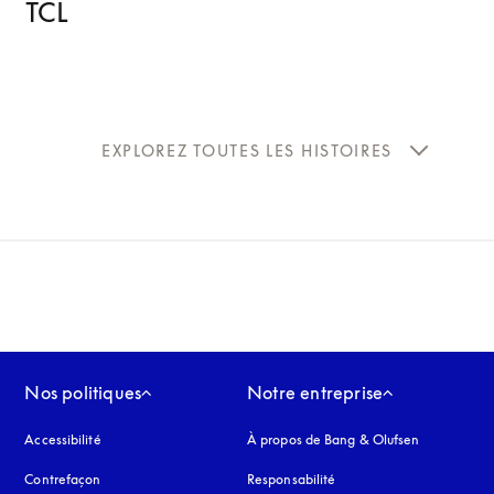
TCL
EXPLOREZ TOUTES LES HISTOIRES
Nos politiques
Notre entreprise
Accessibilité
s’ouvre dans un nouvel onglet
À propos de Bang & Olufsen
Contrefaçon
s’ouvre dans un nouvel onglet
Responsabilité