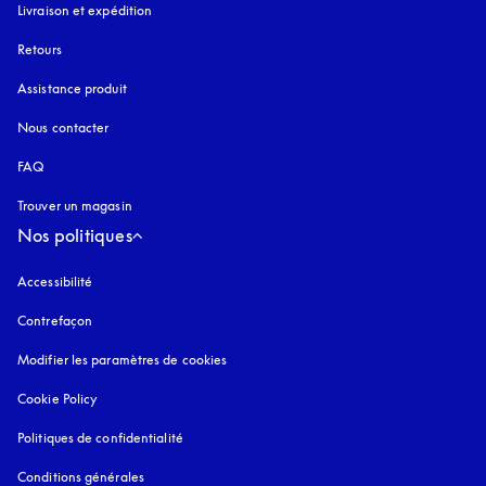
Livraison et expédition
Retours
Assistance produit
Nous contacter
FAQ
Trouver un magasin
Nos politiques
Accessibilité
s’ouvre dans un nouvel onglet
Contrefaçon
s’ouvre dans un nouvel onglet
Modifier les paramètres de cookies
Cookie Policy
s’ouvre dans un nouvel onglet
Politiques de confidentialité
s’ouvre dans un nouvel onglet
Conditions générales