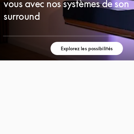
vous avec nos systèmes de son
surround
Explorez les possibilités
FAITES
FAITES
DÉFILER
DÉFILER
LA
LA
PAGE
PAGE
POUR