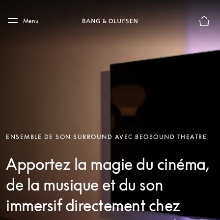
Skip to main content
Skip to main footer
Menu
Le mod
ENSEMBLE DE SON SURROUND AVEC BEOSOUND THEATRE
Apportez la magie du cinéma,
de la musique et du son
immersif directement chez