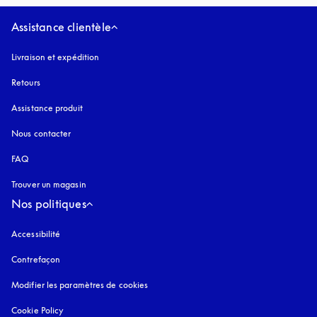
Assistance clientèle
Livraison et expédition
Retours
Assistance produit
Nous contacter
FAQ
Trouver un magasin
Nos politiques
Accessibilité
s’ouvre dans un nouvel onglet
Contrefaçon
s’ouvre dans un nouvel onglet
Modifier les paramètres de cookies
Cookie Policy
s’ouvre dans un nouvel onglet