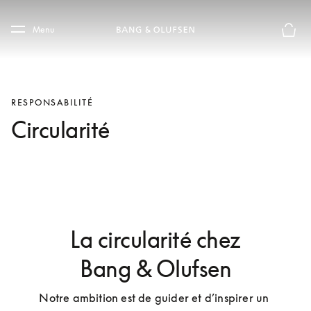
Skip to main content
Skip to main footer
Menu
Le mod
RESPONSABILITÉ
Circularité
La circularité chez
Bang & Olufsen
Notre ambition est de guider et d’inspirer un 