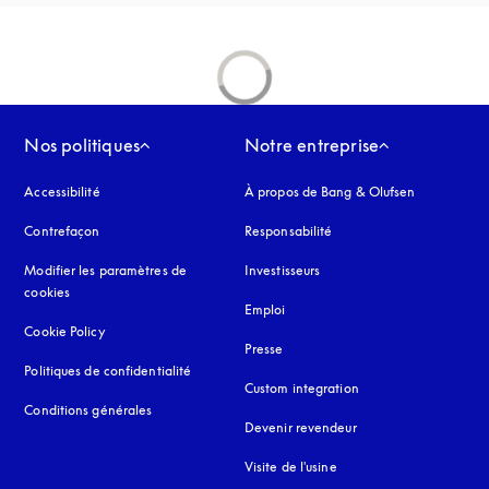
Nos politiques
Notre entreprise
Accessibilité
s’ouvre dans un nouvel onglet
À propos de Bang & Olufsen
Contrefaçon
s’ouvre dans un nouvel onglet
Responsabilité
Modifier les paramètres de
Investisseurs
cookies
Emploi
Cookie Policy
s’ouvre dans un nouvel onglet
Presse
Politiques de confidentialité
s’ouvre dans un nouvel onglet
Custom integration
Conditions générales
Devenir revendeur
Visite de l'usine