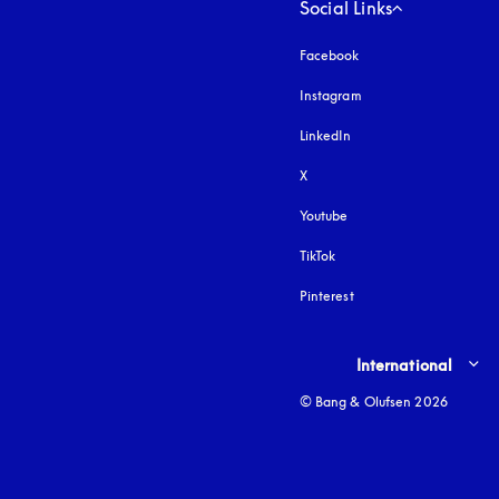
Social Links
Facebook
Instagram
s’ouvre dans un nouvel
LinkedIn
X
Youtube
s’ouvre dans un nouvel o
TikTok
Pinterest
Select country and lang
International
© Bang & Olufsen 2026