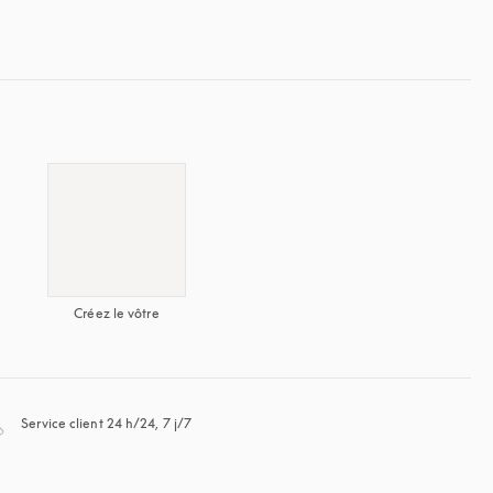
Créez le vôtre
s’ouvre dans un nouvel onglet
Service client 24 h/24, 7 j/7