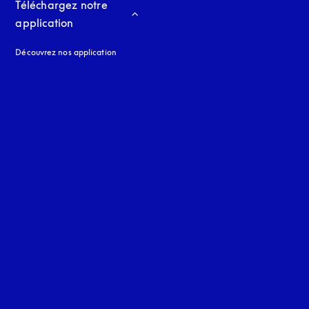
Téléchargez notre 
application
Découvrez nos application
 onglet
nglet
uage
: